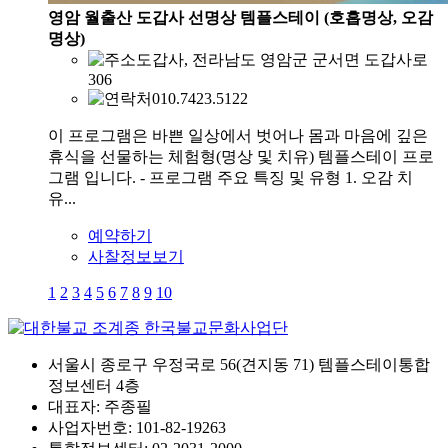
영암 월출산 도갑사 선명상 템플스테이 (호흡명상, 오감
명상)
도갑사, 전라남도 영암군 군서면 도갑사로
306
010.7423.5122
이 프로그램은 바쁜 일상에서 벗어나 몸과 마음에 깊은
휴식을 선물하는 체험형(명상 및 치유) 템플스테이 프로
그램 입니다. - 프로그램 주요 특징 및 유형 1. 오감 치
유...
예약하기
사찰정보보기
1
2
3
4
5
6
7
8
9
10
서울시 종로구 우정국로 56(견지동 71) 템플스테이통합
정보센터 4층
대표자: 주종필
사업자번호: 101-82-19263